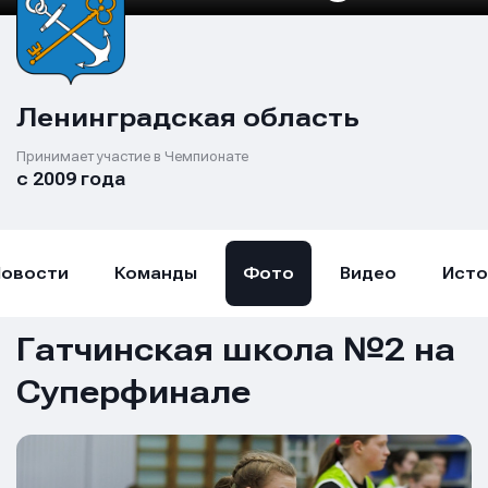
Ленинградская область
Принимает участие в Чемпионате
с 2009 года
Новости
Команды
Фото
Видео
Исто
Гатчинская школа №2 на
Суперфинале