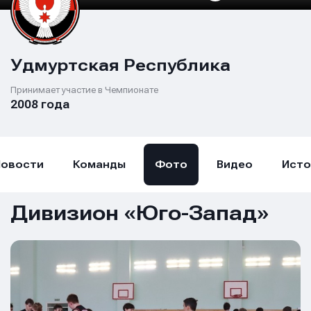
Удмуртская Республика
Принимает участие в Чемпионате
2008 года
Новости
Команды
Фото
Видео
Исто
Дивизион «Юго-Запад»