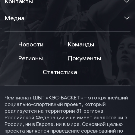
Контакты
Нажимая кнопку “Отправить”, вы соглашаетесь с
Нажимая кнопку “Отправить”, вы соглашаетесь с
Нажимая кнопку “Отправить”, вы соглашаетесь с
условиями обработки персональных данных
условиями обработки персональных данных
Медиа
условиями обработки персональных данных
Новости
Команды
Регионы
Документы
Статистика
Чемпионат ШБЛ «КЭС-БАСКЕТ» – это крупнейший
социально-спортивный проект, который
реализуется на территории 81 региона
Российской Федерации и не имеет аналогов ни в
России, ни в Европе, ни в мире. Основной целью
проекта является проведение соревнований по