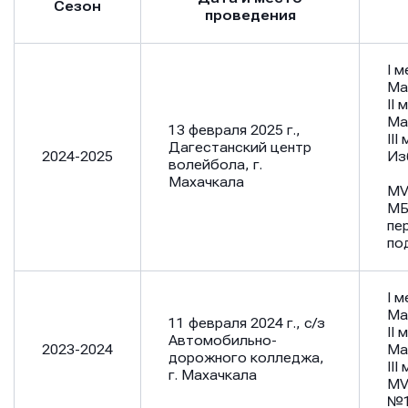
Сезон
проведения
Сообщение
Сообщение
Сообщение
I 
Ма
II
Ма
13 февраля 2025 г.,
II
Дагестанский центр
2024-2025
Из
волейбола, г.
Махачкала
MV
МБ
Отправить
Отправить
пе
Отправить
по
Нажимая кнопку “Отправить”, вы соглашаетесь с
Нажимая кнопку “Отправить”, вы соглашаетесь с
Нажимая кнопку “Отправить”, вы соглашаетесь с
условиями обработки персональных данных
условиями обработки персональных данных
I 
условиями обработки персональных данных
Ма
11 февраля 2024 г., с/з
II 
Автомобильно-
2023-2024
Ма
дорожного колледжа,
II
г. Махачкала
MV
№1