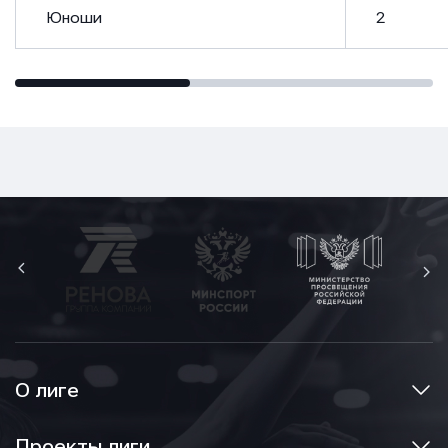
Юноши
2
О лиге
Проекты лиги