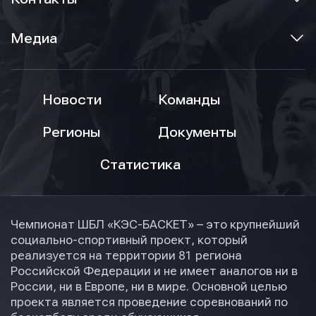
Нажимая кнопку “Отправить”, вы соглашаетесь с
Нажимая кнопку “Отправить”, вы соглашаетесь с
Нажимая кнопку “Отправить”, вы соглашаетесь с
условиями обработки персональных данных
условиями обработки персональных данных
Медиа
условиями обработки персональных данных
Новости
Команды
Регионы
Документы
Статистика
Чемпионат ШБЛ «КЭС-БАСКЕТ» – это крупнейший
социально-спортивный проект, который
реализуется на территории 81 региона
Российской Федерации и не имеет аналогов ни в
России, ни в Европе, ни в мире. Основной целью
проекта является проведение соревнований по