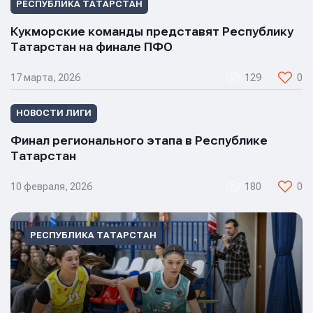
РЕСПУБЛИКА ТАТАРСТАН
Кукморские команды представят Республику
Татарстан на финале ПФО
17 марта, 2026
129
0
Имя
Имя
НОВОСТИ ЛИГИ
Имя
Финал регионального этапа в Республике
Татарстан
E-mail
E-mail
E-mail
10 февраля, 2026
180
0
Телефон
Телефон
РЕСПУБЛИКА ТАТАРСТАН
Телефон
Сообщение
Сообщение