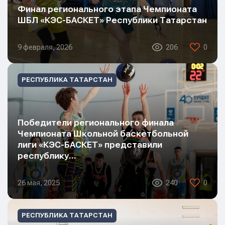
Сообщение
Финал регионального этапа Чемпионата
ШБЛ «КЭС-БАСКЕТ» Республики Татарстан
9 февраля, 2026
206
0
РЕСПУБЛИКА ТАТАРСТАН
Отправить
Отправить
Отправить
Победители регионального финала
Нажимая кнопку “Отправить”, вы соглашаетесь с
Нажимая кнопку “Отправить”, вы соглашаетесь с
Чемпионата Школьной баскетбольной
Нажимая кнопку “Отправить”, вы соглашаетесь с
условиями обработки персональных данных
условиями обработки персональных данных
лиги «КЭС-БАСКЕТ» представили
условиями обработки персональных данных
республику…
26 мая, 2025
240
0
РЕСПУБЛИКА ТАТАРСТАН