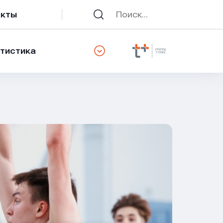
акты
тистика