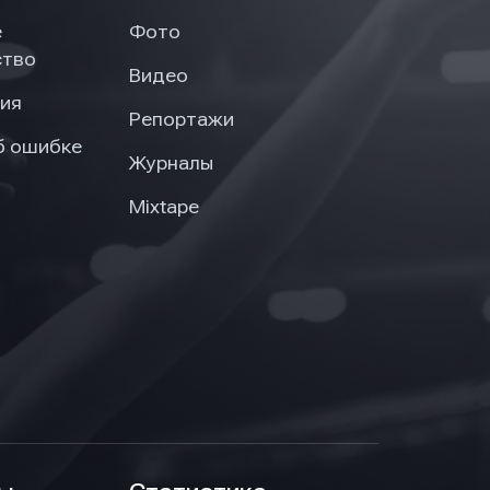
е
Фото
ство
Видео
ия
Репортажи
б ошибке
Журналы
Mixtape