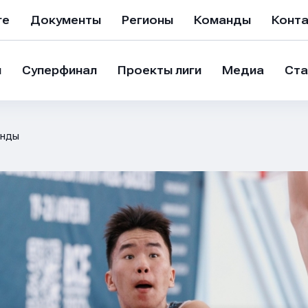
ге
Документы
Регионы
Команды
Конт
и
Суперфинал
Проекты лиги
Медиа
Ста
нды