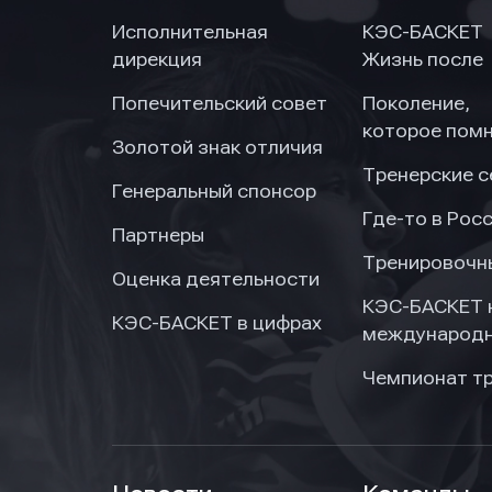
Исполнительная
КЭС-БАСКЕТ
дирекция
Жизнь после
Попечительский совет
Поколение,
Нажим
Нажим
Нажим
обраб
обраб
обраб
которое пом
Золотой знак отличия
Тренерские 
Генеральный спонсор
Где-то в Рос
Партнеры
Тренировочн
Оценка деятельности
КЭС-БАСКЕТ 
КЭС-БАСКЕТ в цифрах
международн
Чемпионат т