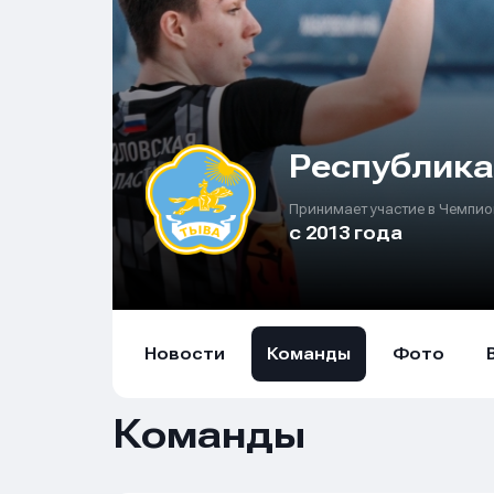
Республика
Принимает участие в Чемпио
с 2013 года
Новости
Команды
Фото
Имя
Имя
Имя
Команды