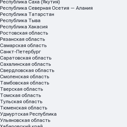
Республика Саха (Якутия)
Республика Северная Осетия — Алания
Республика Татарстан
Сообщение
Сообщение
Республика Тыва
Сообщение
Республика Хакасия
Ростовская область
Рязанская область
Самарская область
Санкт-Петербург
Саратовская область
Сахалинская область
Свердловская область
Смоленская область
Отправить
Отправить
Тамбовская область
Отправить
Тверская область
Нажимая кнопку “Отправить”, вы соглашаетесь с
Нажимая кнопку “Отправить”, вы соглашаетесь с
Томская область
Нажимая кнопку “Отправить”, вы соглашаетесь с
условиями обработки персональных данных
условиями обработки персональных данных
Тульская область
условиями обработки персональных данных
Тюменская область
Удмуртская Республика
Ульяновская область
Хабаровский край