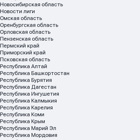
Новосибирская область
Новости лиги
Омская область
Оренбургская область
Орловская область
Пензенская область
Пермский край
Приморский край
Псковская область
Республика Алтай
Имя
Имя
Республика Башкортостан
Имя
Республика Бурятия
Республика Дагестан
Республика Ингушетия
E-mail
E-mail
Республика Калмыкия
E-mail
Республика Карелия
Республика Коми
Республика Крым
Республика Марий Эл
Телефон
Телефон
Телефон
Республика Мордовия