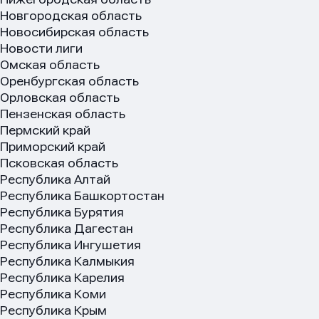
Новгородская область
Новосибирская область
Новости лиги
Омская область
Оренбургская область
Орловская область
Пензенская область
Пермский край
Приморский край
Псковская область
Имя
Имя
Имя
Республика Алтай
Республика Башкортостан
Республика Бурятия
Республика Дагестан
E-mail
E-mail
E-mail
Республика Ингушетия
Республика Калмыкия
Республика Карелия
Республика Коми
Республика Крым
Телеф
Телеф
Телеф