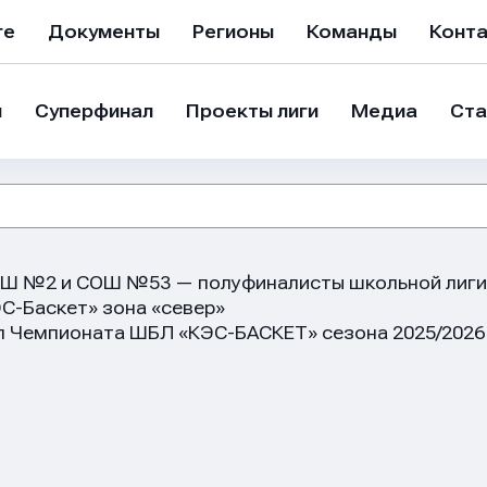
ге
Документы
Регионы
Команды
Конт
и
Суперфинал
Проекты лиги
Медиа
Ста
СОШ №2 и СОШ №53 — полуфиналисты школьной лиги
С-Баскет» зона «север»
п Чемпионата ШБЛ «КЭС-БАСКЕТ» сезона 2025/2026