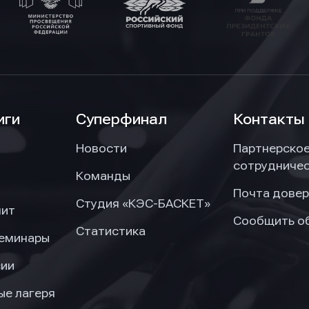
иги
Суперфинал
Контакты
Новости
Партнерско
сотрудниче
Команды
Почта довер
Студия «КЭС-БАСКЕТ»
нит
Сообщить о
Статистика
семинары
сии
ые лагеря