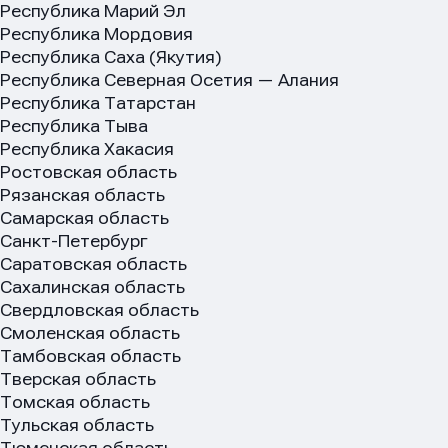
Республика Марий Эл
Республика Мордовия
Республика Саха (Якутия)
Республика Северная Осетия — Алания
Сообщ
Сообщ
Сообщ
Республика Татарстан
Республика Тыва
Республика Хакасия
Ростовская область
Рязанская область
Самарская область
Санкт-Петербург
Саратовская область
Сахалинская область
Свердловская область
Смоленская область
Тамбовская область
Тверская область
Томская область
Нажим
Нажим
Нажим
Тульская область
обраб
обраб
обраб