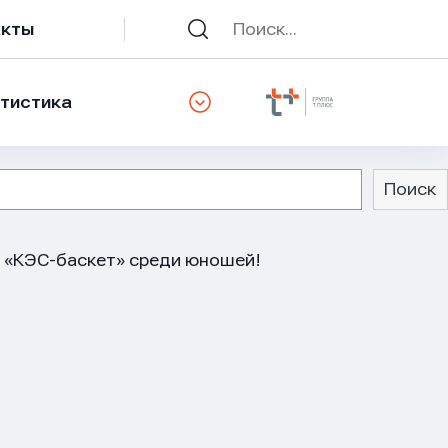
акты
тистика
Поиск
 «КЭС-баскет» среди юношей!