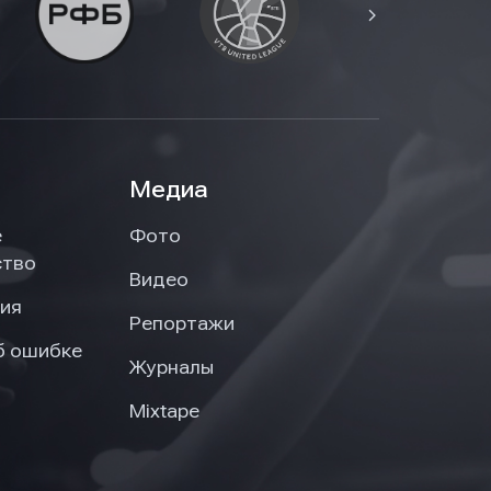
Медиа
е
Фото
ство
Видео
ия
Репортажи
б ошибке
Журналы
Mixtape