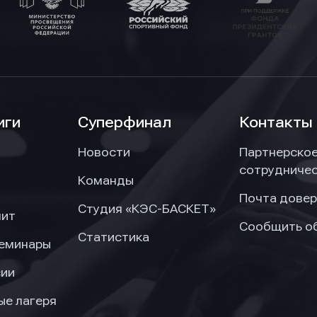
иги
Суперфинал
Контакты
Новости
Партнерско
сотрудниче
Команды
Почта довер
Студия «КЭС-БАСКЕТ»
нит
Сообщить о
Статистика
семинары
сии
ые лагеря