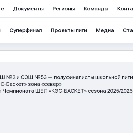
ге
Документы
Регионы
Команды
Конт
и
Суперфинал
Проекты лиги
Медиа
Ста
СОШ №2 и СОШ №53 — полуфиналисты школьной лиги
С-Баскет» зона «север»
п Чемпионата ШБЛ «КЭС-БАСКЕТ» сезона 2025/2026