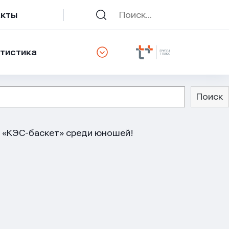
акты
тистика
Поиск
 «КЭС-баскет» среди юношей!