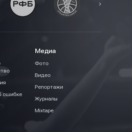
Медиа
е
Фото
ство
Видео
ия
Репортажи
б ошибке
Журналы
Mixtape