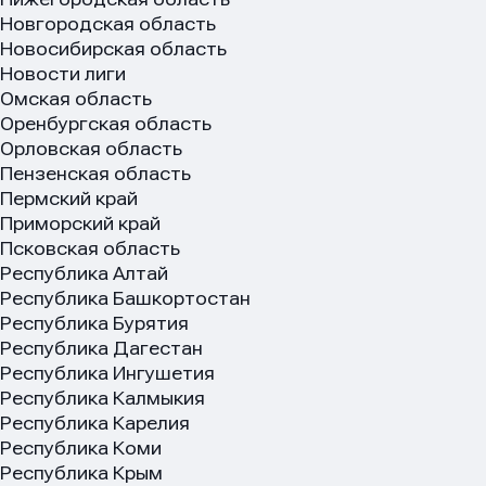
Новгородская область
Новосибирская область
Новости лиги
Омская область
Оренбургская область
Орловская область
Пензенская область
Пермский край
Приморский край
Псковская область
Имя
Имя
Имя
Республика Алтай
Республика Башкортостан
Республика Бурятия
Республика Дагестан
E-mail
E-mail
E-mail
Республика Ингушетия
Республика Калмыкия
Республика Карелия
Республика Коми
Республика Крым
Телеф
Телеф
Телеф