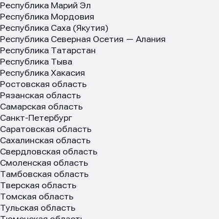
Республика Марий Эл
Республика Мордовия
Республика Саха (Якутия)
Республика Северная Осетия — Алания
Сообщ
Сообщ
Сообщ
Республика Татарстан
Республика Тыва
Республика Хакасия
Ростовская область
Рязанская область
Самарская область
Санкт-Петербург
Саратовская область
Сахалинская область
Свердловская область
Смоленская область
Тамбовская область
Тверская область
Томская область
Нажим
Нажим
Нажим
Тульская область
обраб
обраб
обраб