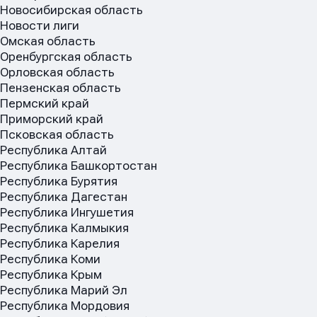
Новосибирская область
Новости лиги
Омская область
Оренбургская область
Орловская область
Пензенская область
Пермский край
Приморский край
Псковская область
Республика Алтай
Имя
Имя
Республика Башкортостан
Имя
Республика Бурятия
Республика Дагестан
Республика Ингушетия
E-mail
E-mail
Республика Калмыкия
E-mail
Республика Карелия
Республика Коми
Республика Крым
Республика Марий Эл
Телефон
Телефон
Телефон
Республика Мордовия