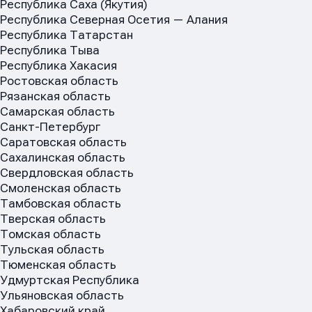
Республика Саха (Якутия)
Республика Северная Осетия — Алания
Республика Татарстан
Сообщение
Сообщение
Республика Тыва
Сообщение
Республика Хакасия
Ростовская область
Рязанская область
Самарская область
Санкт-Петербург
Саратовская область
Сахалинская область
Свердловская область
Смоленская область
Отправить
Отправить
Тамбовская область
Отправить
Тверская область
Нажимая кнопку “Отправить”, вы соглашаетесь с
Нажимая кнопку “Отправить”, вы соглашаетесь с
Томская область
Нажимая кнопку “Отправить”, вы соглашаетесь с
условиями обработки персональных данных
условиями обработки персональных данных
Тульская область
условиями обработки персональных данных
Тюменская область
Удмуртская Республика
Ульяновская область
Хабаровский край