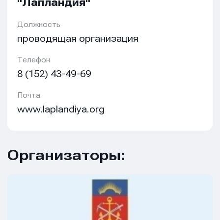
"Лапландия"
Должность
проводящая организация
Телефон
8 (152) 43-49-69
Имя
Имя
Почта
Имя
www.laplandiya.org
E-mail
E-mail
E-mail
Организаторы:
Телефон
Телефон
Телефон