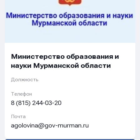
Сообщение
Сообщение
Сообщение
Министерство образования и
науки Мурманской области
Отправить
Отправить
Отправить
Должность
Нажимая кнопку “Отправить”, вы соглашаетесь с
Нажимая кнопку “Отправить”, вы соглашаетесь с
Нажимая кнопку “Отправить”, вы соглашаетесь с
условиями обработки персональных данных
условиями обработки персональных данных
Телефон
условиями обработки персональных данных
8 (815) 244-03-20
Почта
agolovina@gov-murman.ru