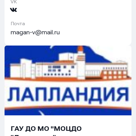
VK
Почта
magan-v@mail.ru
ГАУ ДО МО "МОЦДО