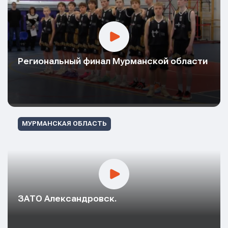
Региональный финал Мурманской области
Имя
Имя
Имя
E-mail
E-mail
МУРМАНСКАЯ ОБЛАСТЬ
E-mail
Телефон
Телефон
Телефон
ЗАТО Александровск.
Сообщение
Сообщение
Сообщение