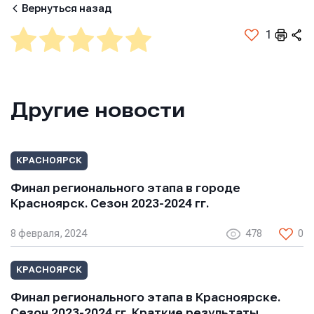
Вернуться назад
Телефон
Телефон
1
Телефон
Сообщение
Сообщение
Сообщение
Другие новости
КРАСНОЯРСК
Финал регионального этапа в городе
Красноярск. Сезон 2023-2024 гг.
8 февраля, 2024
478
0
Отправить
Отправить
Отправить
КРАСНОЯРСК
Нажимая кнопку “Отправить”, вы соглашаетесь с
Нажимая кнопку “Отправить”, вы соглашаетесь с
Нажимая кнопку “Отправить”, вы соглашаетесь с
условиями обработки персональных данных
условиями обработки персональных данных
Финал регионального этапа в Красноярске.
условиями обработки персональных данных
Сезон 2023-2024 гг. Краткие результаты