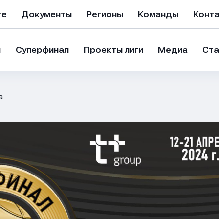
ге
Документы
Регионы
Команды
Конт
и
Суперфинал
Проекты лиги
Медиа
Ста
а