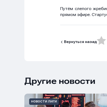
Путём слепого жреби
прямом эфире. Стартуе
Вернуться назад
Имя
Имя
Имя
Другие новости
E-mail
E-mail
E-mail
НОВОСТИ ЛИГИ