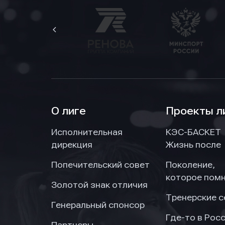
обраб
обраб
обраб
О лиге
Проекты л
Исполнительная
КЭС-БАСКЕТ
дирекция
Жизнь после
Попечительский совет
Поколение,
которое пом
Золотой знак отличия
Тренерские 
Генеральный спонсор
Где-то в Рос
Партнеры