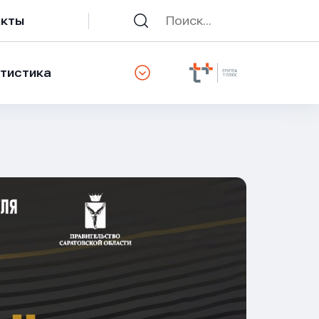
акты
тистика