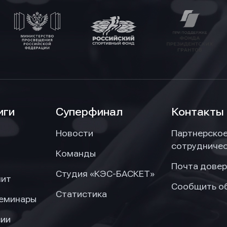
отки персональных данных
отки персональных данных
отки персональных данных
иги
Суперфинал
Контакты
Новости
Партнерско
сотрудниче
Команды
Почта довер
Студия «КЭС-БАСКЕТ»
нит
Сообщить о
Статистика
семинары
сии