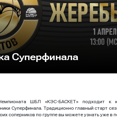
ка Суперфинала
Чемпионата ШБЛ «КЭС-БАСКЕТ» подходит к к
тники Суперфинала. Традиционно главный старт сез
воих соперников по группе вы можете узнать уже в п