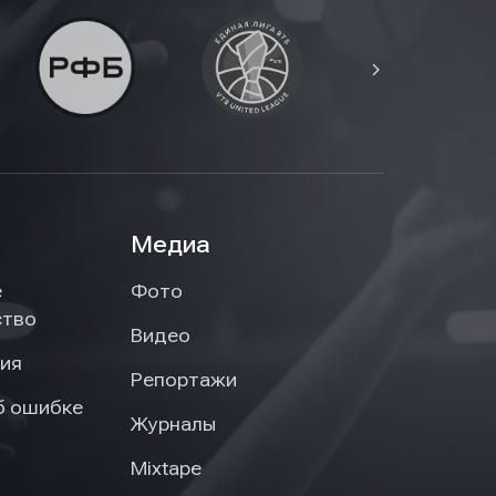
Медиа
е
Фото
ство
Видео
ия
Репортажи
б ошибке
Журналы
Mixtape