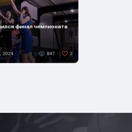
ился финал чемпионата
, 2024
847
2