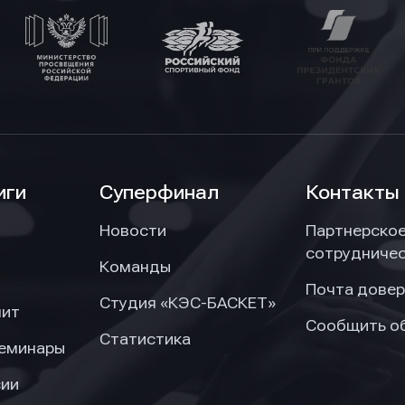
иги
Суперфинал
Контакты
Новости
Партнерско
сотрудниче
Команды
Почта довер
Студия «КЭС-БАСКЕТ»
нит
Сообщить о
Статистика
семинары
сии