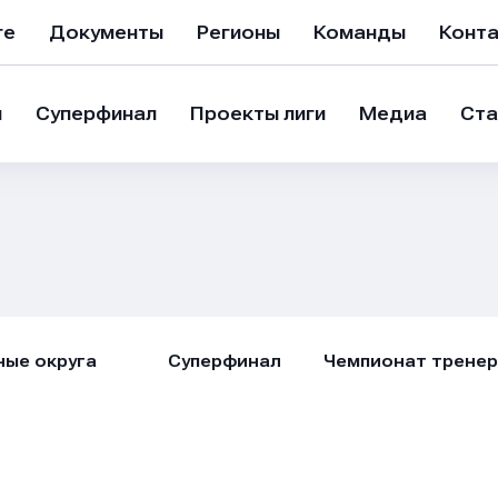
ге
Документы
Регионы
Команды
Конт
и
Суперфинал
Проекты лиги
Медиа
Ста
ые округа
Суперфинал
Чемпионат трене