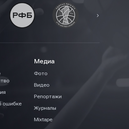
Медиа
е
Фото
ство
Видео
ия
Репортажи
б ошибке
Журналы
Mixtape