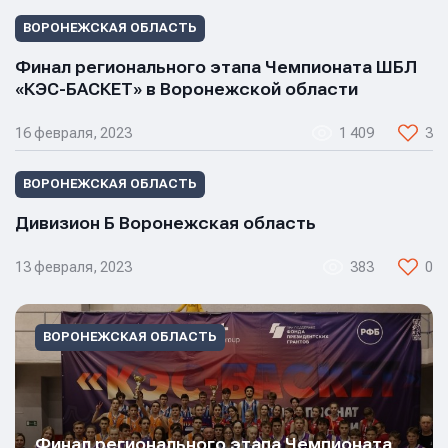
ВОРОНЕЖСКАЯ ОБЛАСТЬ
Финал регионального этапа Чемпионата ШБЛ
«КЭС-БАСКЕТ» в Воронежской области
Имя
Имя
16 февраля, 2023
1 409
3
Имя
ВОРОНЕЖСКАЯ ОБЛАСТЬ
Дивизион Б Воронежская область
E-mail
E-mail
E-mail
13 февраля, 2023
383
0
Телефон
Телефон
Телефон
ВОРОНЕЖСКАЯ ОБЛАСТЬ
Сообщение
Сообщение
Сообщение
Финал регионального этапа Чемпионата